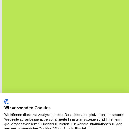
Wir verwenden Cookies
Wir können diese zur Analyse unserer Besucherdaten platzieren, um unsere
Webseite zu verbessern, personalisierte Inhalte anzuzeigen und Ihnen ein
großartiges Webseiten-Erlebnis zu bieten. Für weitere Informationen zu den
Wenn möglich, bitte Wenden!
von uns verwendeten Cookies öffnen Sie die Einstellungen.