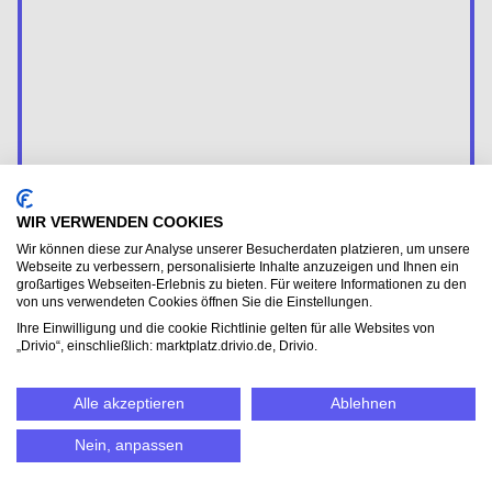
91126 Schwabach
WIR VERWENDEN COOKIES
Wir können diese zur Analyse unserer Besucherdaten platzieren, um unsere
Webseite zu verbessern, personalisierte Inhalte anzuzeigen und Ihnen ein
Preis pro Monat:
großartiges Webseiten-Erlebnis zu bieten. Für weitere Informationen zu den
464 €
214 €
von uns verwendeten Cookies öffnen Sie die Einstellungen.
Ihre Einwilligung und die cookie Richtlinie gelten für alle Websites von
ohne Anzahlung
mit 1.500 € Anzahlung
bei 6 Monaten & 1.000 km im Monat
„Drivio“, einschließlich: marktplatz.drivio.de, Drivio.
Alle akzeptieren
Ablehnen
Verfügbar in 4 Wochen!
Nein, anpassen