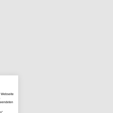
e Webseite
s
erwendeten
o“,