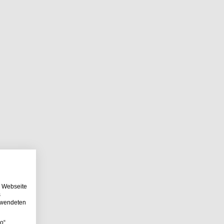
e Webseite
s
erwendeten
o“,