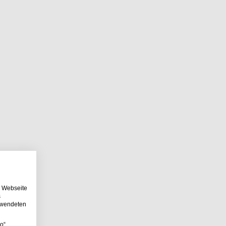
e Webseite
s
erwendeten
o“,